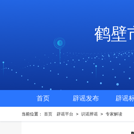
鹤壁
首页
辟谣发布
辟谣
当前位置：
首页
辟谣平台
>
识谣辨谣
>
专家解读