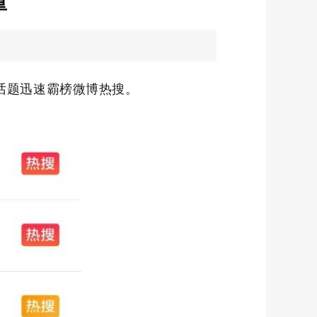
重
关话题迅速霸榜微博热搜。