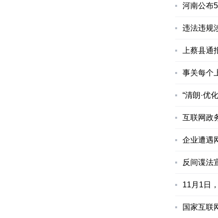
河南公布
违法违规
上蔡县通
事关每个
“清朗·
互联网政
企业遭遇
反间谍法宣
11月1日
国家互联